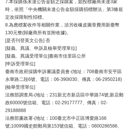
7.本採購係未達公告金額之採購案，如投標廠商未達3家
時，依照「中央機關未達公告金額採購招標辦法」第3條規
定改採限制性招標。
8.為應標案收件等相關作業，須另收橡皮圖章費用新臺幣
130元整(歸廠商所有並附收據)。
[是否刊登英文公告] 否
[疑義、異議、申訴及檢舉受理單位]
[疑義、異議受理單位]臺南市佳里區公所
[申訴受理單位]
臺南市政府採購申訴審議委員會-(地址：708臺南市安平區
永華路二段6號、電話：06-390l030、傳真：06-2950218)
[檢舉受理單位]
法務部調查局-(地址：231新北市新店區中華路74號;新店郵
政60000號信箱、電話：02-29177777、傳真：02-
29188888
法務部廉政署-(地址：100臺北市中正區博愛路166
號;10099國史館郵局第153號信箱、電話：0800286586、