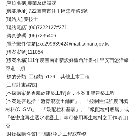
[單位名稱]農業及建設課
[機關地址] 722臺南市佳里區忠孝路5號
[聯絡人] 葉技士
[聯絡電話] (06)7222127#271
[傳真號碼] (06)7235406
[電子郵件信箱]zxc29963942@mail.tainan.gov.tw
[標案案號]111054
[標案名稱]111年度臺南市新設好望角計畫-佳里安西悠活綠
廊道二期
[標的分類] 工程類 5139 - 其他土木工程
[工程計畫編號]
[本採購案是否屬於建築工程]否，本案非屬建築工程
[本案是否包括「瀝青混凝土鋪面」、「控制性低強度回填
材料(CLSM)」、「級配粒料基層」、「級配粒料底層」或
「低密度再生透水混凝土」等可使用再生粒料之工作項目]
否
[財物採購性質] 非屬財物之工程或勞務