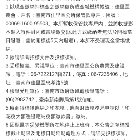
1.以現金繳納押標金之繳納處所或金融機構帳號：佳里區
農會，戶名：臺南市佳里區公所保管款專戶，帳號：
00069-1600-95503。本所暫收保管款專戶內，並將收據影
本裝入證件封內或當場繳交(以此方式繳納者無法於開標當
日退還，需於開標後5天內退還)，本所不受理現金當場繳
納。
2.餘請詳閱招標文件及投標須知。
3.受理疑義、異議單位：臺南市佳里區公所農業及建設
課，電話：06-7222127轉271，傳真：06-7235406，地
址：臺南市佳里區忠孝路5號。
4.檢舉受理單位：臺南市政府政風處檢舉電話：
(06)2982742，臺南新南郵局第1號信箱。
5.廠商得標後應納之印花稅，應向財政稅務局申請以「印
花稅大額憑證應納稅額繳款書」繳納。
6.因颱風等災變機關所在地停止上班時，本公告之領標投
標截止期限及開標日期延期處理方式，請詳見投標須知。