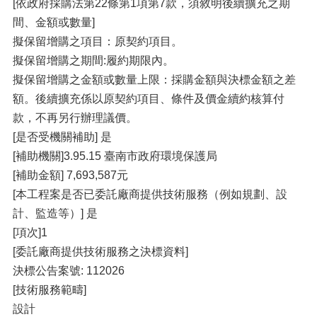
[依政府採購法第22條第1項第7款，須敘明後續擴充之期
間、金額或數量]
擬保留增購之項目：原契約項目。
擬保留增購之期間:履約期限內。
擬保留增購之金額或數量上限：採購金額與決標金額之差
額。後續擴充係以原契約項目、條件及價金續約核算付
款，不再另行辦理議價。
[是否受機關補助] 是
[補助機關]3.95.15 臺南市政府環境保護局
[補助金額] 7,693,587元
[本工程案是否已委託廠商提供技術服務（例如規劃、設
計、監造等）] 是
[項次]1
[委託廠商提供技術服務之決標資料]
決標公告案號: 112026
[技術服務範疇]
設計