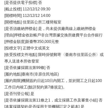
[是否提供電子投標] 否
[截止投標] 112/12/12 09:30
[開標時間] 112/12/12 14:00
[開標地點] 佳里區公所三樓簡報室
[是否須繳納押標金] 是，尚未提供廠商線上繳納押標金
[理由]押標金收款帳戶非台灣票據交換所繳費平台合作銀行
[押標金額度]新臺幣350,000元整
[投標文字] 正體中文或英文
[收受投標文件地點] 限時掛號郵寄〈臺南市佳里區公所〉或
專人送達本所收發室
[是否依據採購法第99條] 否
[履約地點]臺南市(非原住民地區)
[履約期限]機關簽約日起10日內開工，並於開工之日起100
工作日內竣工(餘詳契約第7條規定)。
[是否刊登公報] 是
[是否依據採購法第11條之1，成立採購工作及審查小組] 否
[本案採購契約是否採用主管機關訂定之範本] 是