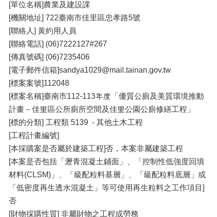
[單位名稱]農業及建設課
[機關地址] 722臺南市佳里區忠孝路5號
[聯絡人] 黃約用人員
[聯絡電話] (06)7222127#267
[傳真號碼] (06)7235406
[電子郵件信箱]sandya1029@mail.tainan.gov.tw
[標案案號]112048
[標案名稱]臺南市112-113年度「優質公廁及美質環境推動
計畫－佳里區公所廁所空間及佳里公園公廁修繕工程」
[標的分類] 工程類 5139 - 其他土木工程
[工程計畫編號]
[本採購案是否屬於建築工程]否，本案非屬建築工程
[本案是否包括「瀝青混凝土鋪面」、「控制性低強度回填
材料(CLSM)」、「級配粒料基層」、「級配粒料底層」或
「低密度再生透水混凝土」等可使用再生粒料之工作項目]
否
[財物採購性質] 非屬財物之工程或勞務