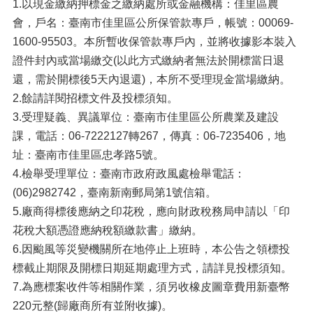
1.以現金繳納押標金之繳納處所或金融機構：佳里區農
會，戶名：臺南市佳里區公所保管款專戶，帳號：00069-
1600-95503。本所暫收保管款專戶內，並將收據影本裝入
證件封內或當場繳交(以此方式繳納者無法於開標當日退
還，需於開標後5天內退還)，本所不受理現金當場繳納。
2.餘請詳閱招標文件及投標須知。
3.受理疑義、異議單位：臺南市佳里區公所農業及建設
課，電話：06-7222127轉267，傳真：06-7235406，地
址：臺南市佳里區忠孝路5號。
4.檢舉受理單位：臺南市政府政風處檢舉電話：
(06)2982742，臺南新南郵局第1號信箱。
5.廠商得標後應納之印花稅，應向財政稅務局申請以「印
花稅大額憑證應納稅額繳款書」繳納。
6.因颱風等災變機關所在地停止上班時，本公告之領標投
標截止期限及開標日期延期處理方式，請詳見投標須知。
7.為應標案收件等相關作業，須另收橡皮圖章費用新臺幣
220元整(歸廠商所有並附收據)。