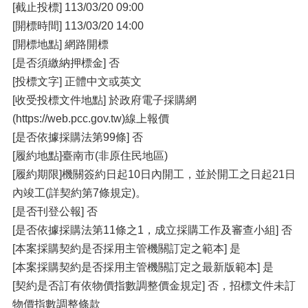
[截止投標] 113/03/20 09:00
[開標時間] 113/03/20 14:00
[開標地點] 網路開標
[是否須繳納押標金] 否
[投標文字] 正體中文或英文
[收受投標文件地點] 於政府電子採購網
(https://web.pcc.gov.tw)線上報價
[是否依據採購法第99條] 否
[履約地點]臺南市(非原住民地區)
[履約期限]機關簽約日起10日內開工，並於開工之日起21日
內竣工(詳契約第7條規定)。
[是否刊登公報] 否
[是否依據採購法第11條之1，成立採購工作及審查小組] 否
[本案採購契約是否採用主管機關訂定之範本] 是
[本案採購契約是否採用主管機關訂定之最新版範本] 是
[契約是否訂有依物價指數調整價金規定] 否，招標文件未訂
物價指數調整條款