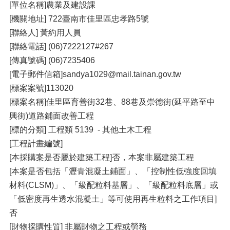
[單位名稱]農業及建設課
[機關地址] 722臺南市佳里區忠孝路5號
[聯絡人] 黃約用人員
[聯絡電話] (06)7222127#267
[傳真號碼] (06)7235406
[電子郵件信箱]sandya1029@mail.tainan.gov.tw
[標案案號]113020
[標案名稱]佳里區育善街32巷、88巷及崇德街(延平路至中
興街)道路鋪面改善工程
[標的分類] 工程類 5139 - 其他土木工程
[工程計畫編號]
[本採購案是否屬於建築工程]否，本案非屬建築工程
[本案是否包括「瀝青混凝土鋪面」、「控制性低強度回填
材料(CLSM)」、「級配粒料基層」、「級配粒料底層」或
「低密度再生透水混凝土」等可使用再生粒料之工作項目]
否
[財物採購性質] 非屬財物之工程或勞務