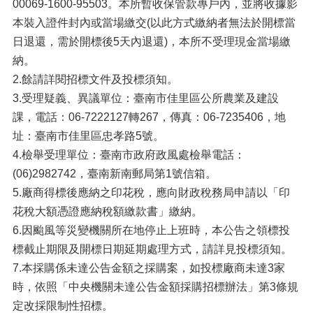
00069-1600-95503。本所暫收保管款專戶內，並將收據影
本裝入證件封內或當場繳交(以此方式繳納者無法於開標當
日退還，需於開標後5天內退還)，本所不受理現金當場繳
納。
2.餘請詳閱招標文件及投標須知。
3.受理疑義、異議單位：臺南市佳里區公所農業及建設
課，電話：06-7222127轉267，傳真：06-7235406，地
址：臺南市佳里區忠孝路5號。
4.檢舉受理單位：臺南市政府政風處檢舉電話：
(06)2982742，臺南新南郵局第1號信箱。
5.廠商得標後應納之印花稅，應向財政稅務局申請以「印
花稅大額憑證應納稅額繳款書」繳納。
6.因颱風等災變機關所在地停止上班時，本公告之領標投
標截止期限及開標日期延期處理方式，請詳見投標須知。
7.本採購係未達公告金額之採購案，如投標廠商未達3家
時，依照「中央機關未達公告金額採購招標辦法」第3條規
定改採限制性招標。