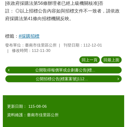
[依政府採購法第56條辦理者已經上級機關核准]否
註： ◎以上招標公告內容如與招標文件不一致者，請依政
府採購法第41條向招標機關反映。
標籤：
#採購招標
發布單位：臺南市佳里區公所
刊登日期：112-12-01
修改時間：112-11-30
回上一頁
回最上面
公開取得報價單或企劃書公告[標...
公開招標公告[標案案號]112...
:::
更新日期：
115-08-06
資料維護：臺南市佳里區公所