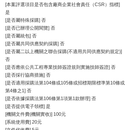
[本案評選項目是否包含廠商企業社會責任（CSR）指標]
是
[是否屬特殊採購] 否
[是否已辦理公開閱覽] 否
[是否屬統包] 否
[是否屬共同供應契約採購] 否
[是否屬二以上機關之聯合採購(不適用共同供應契約規定)]
否
[是否應依公共工程專業技師簽證規則實施技師簽證] 否
[是否採行協商措施] 否
[是否適用採購法第104條或105條或招標期限標準第10條或
第4條之1] 否
[是否依據採購法第106條第1項第1款辦理] 否
[是否提供電子領標] 是
[機關文件費(機關實收)] 100元
[系統使用費] 20元
[文件代收費] 5元