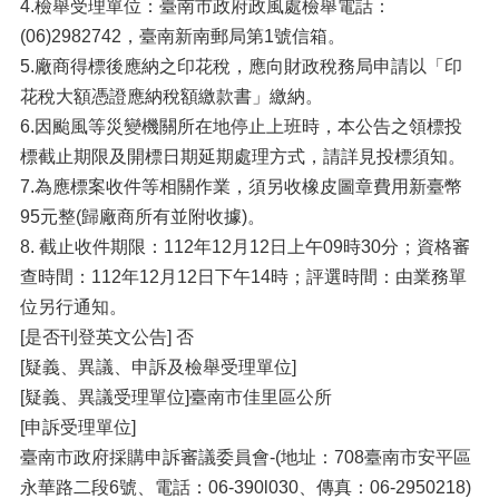
4.檢舉受理單位：臺南市政府政風處檢舉電話：
(06)2982742，臺南新南郵局第1號信箱。
5.廠商得標後應納之印花稅，應向財政稅務局申請以「印
花稅大額憑證應納稅額繳款書」繳納。
6.因颱風等災變機關所在地停止上班時，本公告之領標投
標截止期限及開標日期延期處理方式，請詳見投標須知。
7.為應標案收件等相關作業，須另收橡皮圖章費用新臺幣
95元整(歸廠商所有並附收據)。
8. 截止收件期限：112年12月12日上午09時30分；資格審
查時間：112年12月12日下午14時；評選時間：由業務單
位另行通知。
[是否刊登英文公告] 否
[疑義、異議、申訴及檢舉受理單位]
[疑義、異議受理單位]臺南市佳里區公所
[申訴受理單位]
臺南市政府採購申訴審議委員會-(地址：708臺南市安平區
永華路二段6號、電話：06-390l030、傳真：06-2950218)