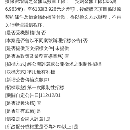
擬保留增購之金額或數量上限：「契約金額上限(306萬
6,963元)」至613萬3,926元之差額，後續擴充項目係以原
契約條件及價金續約核算付款，得以換文方式辦理，不再
另行辦理議價程序。
[是否受機關補助] 否
[本案是否曾以不同案號辦理招標公告] 否
[是否提供英文招標文件] 未提供
[是否為政策及業務宣導業務] 否
[招標方式] 經公開評選或公開徵求之限制性招標
[決標方式] 準用最有利標
[新增公告傳輸次數]01
[招標狀態] 第一次限制性招標
[機關自定公告日]112/12/01
[是否複數決標] 否
[是否訂有底價] 是
[價格是否納入評選] 是
[所占配分或權重是否為20%以上] 是