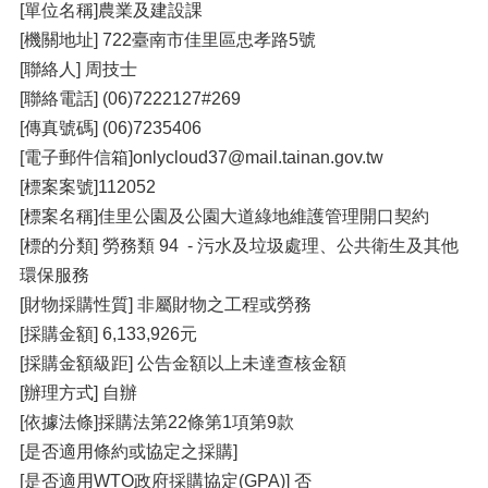
[單位名稱]農業及建設課
[機關地址] 722臺南市佳里區忠孝路5號
[聯絡人] 周技士
[聯絡電話] (06)7222127#269
[傳真號碼] (06)7235406
[電子郵件信箱]onlycloud37@mail.tainan.gov.tw
[標案案號]112052
[標案名稱]佳里公園及公園大道綠地維護管理開口契約
[標的分類] 勞務類 94 - 污水及垃圾處理、公共衛生及其他
環保服務
[財物採購性質] 非屬財物之工程或勞務
[採購金額] 6,133,926元
[採購金額級距] 公告金額以上未達查核金額
[辦理方式] 自辦
[依據法條]採購法第22條第1項第9款
[是否適用條約或協定之採購]
[是否適用WTO政府採購協定(GPA)] 否