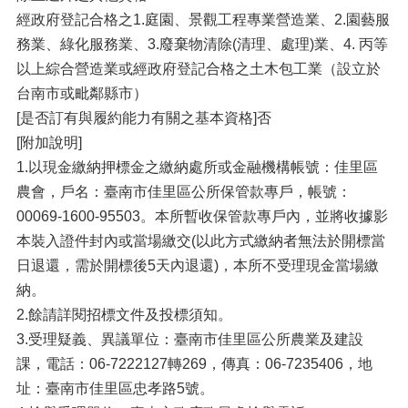
經政府登記合格之1.庭園、景觀工程專業營造業、2.園藝服
務業、綠化服務業、3.廢棄物清除(清理、處理)業、4. 丙等
以上綜合營造業或經政府登記合格之土木包工業（設立於
台南市或毗鄰縣市）
[是否訂有與履約能力有關之基本資格]否
[附加說明]
1.以現金繳納押標金之繳納處所或金融機構帳號：佳里區
農會，戶名：臺南市佳里區公所保管款專戶，帳號：
00069-1600-95503。本所暫收保管款專戶內，並將收據影
本裝入證件封內或當場繳交(以此方式繳納者無法於開標當
日退還，需於開標後5天內退還)，本所不受理現金當場繳
納。
2.餘請詳閱招標文件及投標須知。
3.受理疑義、異議單位：臺南市佳里區公所農業及建設
課，電話：06-7222127轉269，傳真：06-7235406，地
址：臺南市佳里區忠孝路5號。