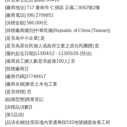
[廠商地址] 717 臺南市 仁德區 正義二街62號2樓
[廠商電話] (06) 2709851
[決標金額] 580,000元
[得標廠商國別]中華民國(Republic of China (Taiwan))
[是否為中小企業] 是
[是否為原住民個人或政府立案之原住民團體] 是
[履約起迄日期]113/04/12 - 113/05/26 (預估)
[雇用員工總人數是否超過100人] 否
[投標廠商2]
[廠商代碼]37748417
[廠商名稱]東奕土木包工業
[是否得標] 否
[組織型態]商業登記
[決標品項數]1
[第1品項]
[品項名稱]佳里區塭內里通興段532地號鋪面改善工程