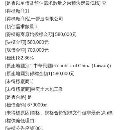
[是否以單價及預估需求數量之乘積決定最低標] 否
[得標廠商1]
[得標廠商]弘一營造有限公司
[預估需求數量]1
[得標廠商原始投標金額] 580,000元
[決標金額] 580,000元
[底價金額] 700,000元
[標比] 82.86%
[原產地國別1]中華民國(Republic of China (Taiwan))
[原產地國別得標金額1] 580,000元
[未得標廠商1]
[未得標廠商]東奕土木包工業
[是否合格] 是
[標價金額] 679000元
[未得標原因]資格、規格合於招標文件但非最低(高)標
[標價偏低理由]
[決標公告序號]001