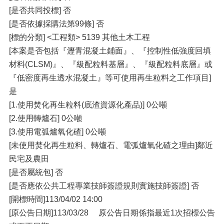
[是否共同投標] 否
[是否依據採購法第99條] 否
[標的分類] <工程類> 5139 其他土木工程
[本案是否包括『瀝青混凝土鋪面』、『控制性低強度回填
材料(CLSM)』、『級配粒料基層』、『級配粒料底層』或
『低密度再生透水混凝土』等可使用再生粒料之工作項目]
是
[1.使用焚化再生粒料(底渣資源化產品)] 0公噸
[2.使用轉爐石] 0公噸
[3.使用電弧爐氧化碴] 0公噸
[未使用焚化再生粒料、轉爐石、電弧爐氧化碴之理由]鄰近
民宅及農田
[是否屬統包] 否
[是否應依公共工程專業技師簽證規則實施技師簽證] 否
[開標時間]113/04/02 14:00
[原公告日期]113/03/28 原公告日期係指最近1次招標公告