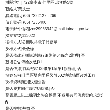
[機關地址] 722臺南市 佳里區 忠孝路5號
[聯絡人]葉技士
[聯絡電話] (06) 7222127 #266
[傳真號碼] (06) 7235406
[電子郵件信箱]zxc29963942@mail.tainan.gov.tw
[標案案號]113022
[招標方式]公開取得電子報價單
[決標方式]最低標
[是否依政府採購法施行細則第64條之2辦理] 否
[新增公告傳輸次數]01
[是否依據採購法第106條第1項第1款辦理] 否
[標案名稱]佳里區塭內里通興段532地號鋪面改善工程
[決標資料類別]決標公告
[是否屬共同供應契約採購] 否
[是否屬二以上機關之聯合採購(不適用共同供應契約規定)]
否
[是否複數決標] 否