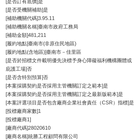
[是否訂有底價]是
[是否受機關補助]是
[補助機關代碼]3.95.11
[補助機關名稱]臺南市政府工務局
[補助金額]481,211
[履約地點]臺南市(非原住民地區)
[履約地點(含地區)]臺南市－佳里區
[是否於招標文件載明優先決標予身心障礙福利機構團體或
庇護工場]否
[是否含特別預算]否
[本案採購契約是否採用主管機關訂定之範本]是
[本案採購契約是否採用主管機關訂定之最新版範本]是
[本案評選項目是否包含廠商企業社會責任（CSR）指標]是
[投標廠商家數]1
[投標廠商1]
[廠商代碼]28020610
[廠商名稱]統勝工程顧問有限公司