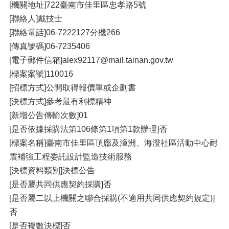
[機關地址]722臺南市佳里區忠孝路5號
[聯絡人]戴技士
[聯絡電話]06-7222127分機266
[傳真號碼]06-7235406
[電子郵件信箱]alex92117@mail.tainan.gov.tw
[標案案號]110016
[招標方式]公開取得報價單或企劃書
[決標方式]參考最有利標精神
[新增公告傳輸次數]01
[是否依據採購法第106條第1項第1款辦理]否
[標案名稱]臺南市佳里區頂廍及漳洲、海澄社區活動中心耐
震補強工程委託設計監造技術服務
[決標資料類別]決標公告
[是否屬共同供應契約採購]否
[是否屬二以上機關之聯合採購(不適用共同供應契約規定)]
否
[是否複數決標]否