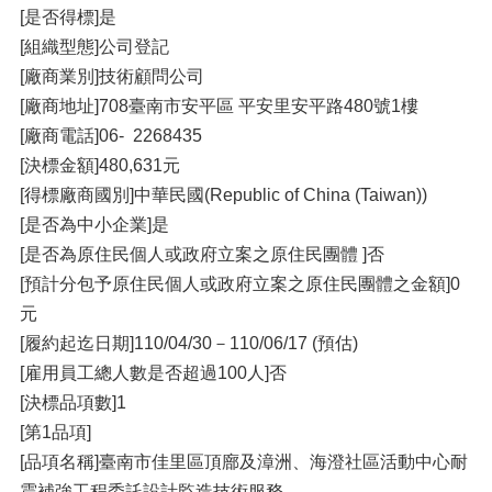
[是否得標]是
[組織型態]公司登記
[廠商業別]技術顧問公司
[廠商地址]708臺南市安平區 平安里安平路480號1樓
[廠商電話]06- 2268435
[決標金額]480,631元
[得標廠商國別]中華民國(Republic of China (Taiwan))
[是否為中小企業]是
[是否為原住民個人或政府立案之原住民團體 ]否
[預計分包予原住民個人或政府立案之原住民團體之金額]0
元
[履約起迄日期]110/04/30－110/06/17 (預估)
[雇用員工總人數是否超過100人]否
[決標品項數]1
[第1品項]
[品項名稱]臺南市佳里區頂廍及漳洲、海澄社區活動中心耐
震補強工程委託設計監造技術服務