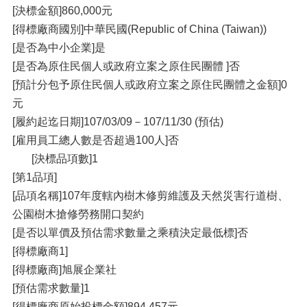
[決標金額]860,000元
[得標廠商國別]中華民國(Republic of China (Taiwan))
[是否為中小企業]是
[是否為原住民個人或政府立案之原住民團體 ]否
[預計分包予原住民個人或政府立案之原住民團體之金額]0
元
[履約起迄日期]107/03/09－107/11/30 (預估)
[雇用員工總人數是否超過100人]否
[決標品項數]1
[第1品項]
[品項名稱]107年度轄內樹木修剪維護及天然災害行道樹、
公園樹木搶修勞務開口契約
[是否以單價及預估需求數量之乘積決定最低標]否
[得標廠商1]
[得標廠商]旭展企業社
[預估需求數量]1
[得標廠商原始投標金額]894,457元