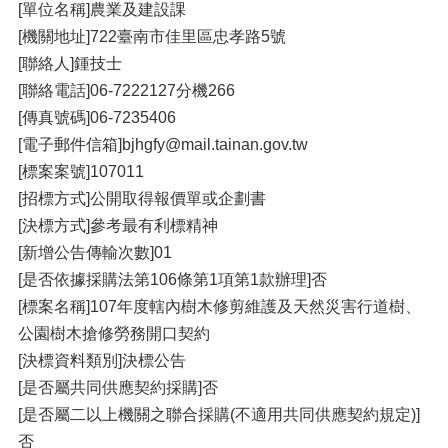
[單位名稱]農業及建設課
[機關地址]722臺南市佳里區忠孝路5號
[聯絡人]鍾技士
[聯絡電話]06-7222127分機266
[傳真號碼]06-7235406
[電子郵件信箱]bjhgfy@mail.tainan.gov.tw
[標案案號]107011
[招標方式]公開取得報價單或企劃書
[決標方式]參考最有利標精神
[新增公告傳輸次數]01
[是否依據採購法第106條第1項第1款辦理]否
[標案名稱]107年度轄內樹木修剪維護及天然災害行道樹、
公園樹木搶修勞務開口契約
[決標資料類別]決標公告
[是否屬共同供應契約採購]否
[是否屬二以上機關之聯合採購(不適用共同供應契約規定)]
否