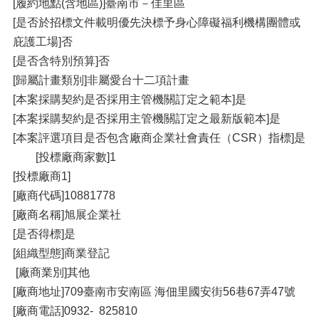
[履約地點(含地區)]臺南市－佳里區
[是否於招標文件載明優先決標予身心障礙福利機構團體或
庇護工場]否
[是否含特別預算]否
[歸屬計畫類別]非屬愛台十二項計畫
[本案採購契約是否採用主管機關訂定之範本]是
[本案採購契約是否採用主管機關訂定之最新版範本]是
[本案評選項目是否包含廠商企業社會責任（CSR）指標]是
[投標廠商家數]1
[投標廠商1]
[廠商代碼]10881778
[廠商名稱]旭展企業社
[是否得標]是
[組織型態]商業登記
[廠商業別]其他
[廠商地址]709臺南市安南區 海佃里國安街56巷67弄47號
[廠商電話]0932- 825810