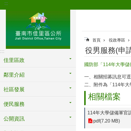
:::
跳到主要內容區塊
:::
首頁
役政專區
役男服務(申請
:::
佳里區政
國防部「114年大學
鄰里介紹
一、相關招募訊息可逕至
二、附件為「114年
社區發展
相關檔案
便民服務
114年大學儲備軍官
公開資訊
pdf(7.20 MB)