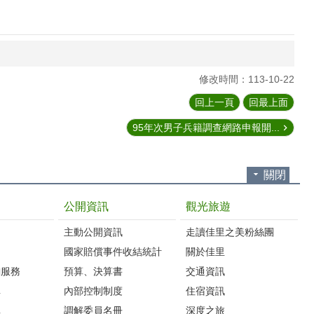
修改時間：113-10-22
回上一頁
回最上面
95年次男子兵籍調查網路申報開...
關閉
公開資訊
觀光旅遊
主動公開資訊
走讀佳里之美粉絲團
國家賠償事件收結統計
關於佳里
詢服務
預算、決算書
交通資訊
車
內部控制制度
住宿資訊
車
調解委員名冊
深度之旅