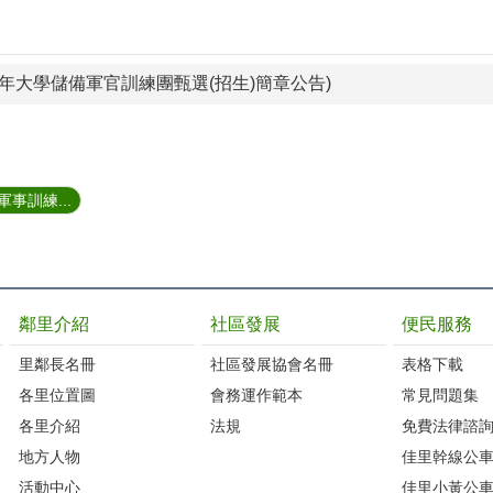
4年大學儲備軍官訓練團甄選(招生)簡章公告)
事訓練...
鄰里介紹
社區發展
便民服務
里鄰長名冊
社區發展協會名冊
表格下載
各里位置圖
會務運作範本
常見問題集
各里介紹
法規
免費法律諮
地方人物
佳里幹線公
活動中心
佳里小黃公