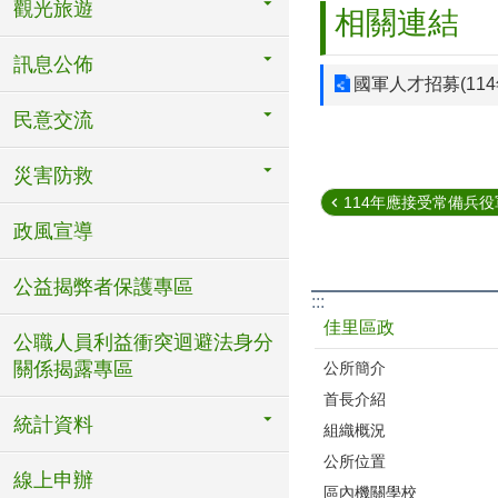
觀光旅遊
相關連結
訊息公佈
國軍人才招募(11
民意交流
災害防救
114年應接受常備兵役軍
政風宣導
公益揭弊者保護專區
:::
佳里區政
公職人員利益衝突迴避法身分
關係揭露專區
公所簡介
首長介紹
統計資料
組織概況
公所位置
線上申辦
區內機關學校