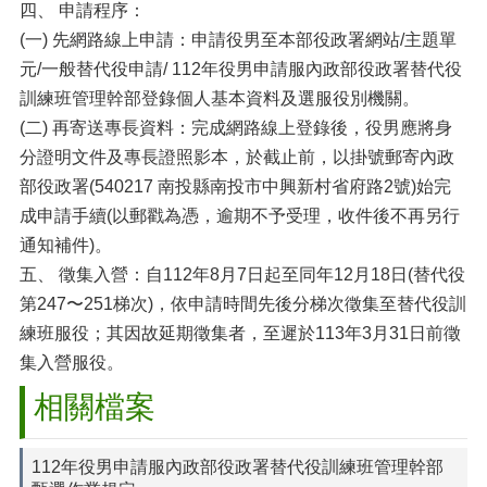
四、 申請程序：
(一) 先網路線上申請：申請役男至本部役政署網站/主題單
元/一般替代役申請/ 112年役男申請服內政部役政署替代役
訓練班管理幹部登錄個人基本資料及選服役別機關。
(二) 再寄送專長資料：完成網路線上登錄後，役男應將身
分證明文件及專長證照影本，於截止前，以掛號郵寄內政
部役政署(540217 南投縣南投市中興新村省府路2號)始完
成申請手續(以郵戳為憑，逾期不予受理，收件後不再另行
通知補件)。
五、 徵集入營：自112年8月7日起至同年12月18日(替代役
第247〜251梯次)，依申請時間先後分梯次徵集至替代役訓
練班服役；其因故延期徵集者，至遲於113年3月31日前徵
集入營服役。
相關檔案
112年役男申請服內政部役政署替代役訓練班管理幹部