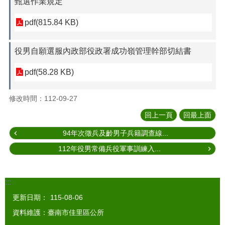
甄選作業規定
pdf(815.84 KB)
役男自願選服內政部役政署成功嶺管理幹部切結書
pdf(58.28 KB)
修改時間：112-09-27
回上一頁
回最上面
94年次徵兵及齡男子兵籍調查線...
112年役男常備兵役軍事訓練入...
:::
更新日期：
115-08-06
資料維護：臺南市佳里區公所