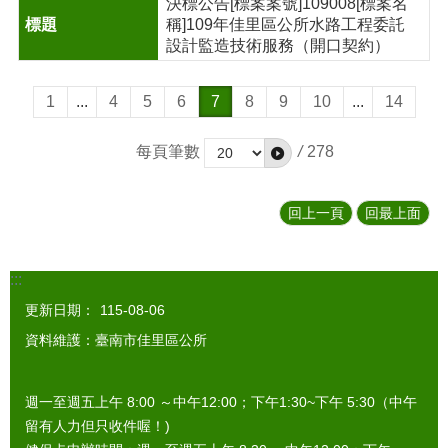
決標公告[標案案號]109008[標案名
稱]109年佳里區公所水路工程委託
設計監造技術服務（開口契約）
1
...
4
5
6
7
8
9
10
...
14
每頁筆數
/
278
回上一頁
回最上面
:::
更新日期：
115-08-06
資料維護：臺南市佳里區公所
週一至週五上午 8:00 ～中午12:00；下午1:30~下午 5:30（中午
留有人力但只收件喔！)