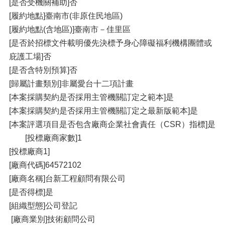
[是否受機關補助]否
[履約地點]臺南市(非原住民地區)
[履約地點(含地區)]臺南市－佳里區
[是否於招標文件載明優先決標予身心障礙福利機構團體或
庇護工場]否
[是否含特別預算]否
[歸屬計畫類別]非屬愛台十二項計畫
[本案採購契約是否採用主管機關訂定之範本]是
[本案採購契約是否採用主管機關訂定之最新版範本]是
[本案評選項目是否包含廠商企業社會責任（CSR）指標]是
[投標廠商家數]1
[投標廠商1]
[廠商代碼]64572102
[廠商名稱]台新工程顧問有限公司
[是否得標]是
[組織型態]公司登記
[廠商業別]技術顧問公司