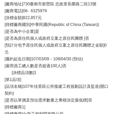
[廠商地址]730臺南市新營區 忠政里長榮路二段13號
[廠商電話]06- 6325979
[決標金額]822,857元
[得標廠商國別]中華民國(Republic of China (Taiwan))
[是否為中小企業]是
[是否為原住民個人或政府立案之原住民團體 ]否
[預計分包予原住民個人或政府立案之原住民團體之金額]0
元
[履約起迄日期]107/03/09－108/04/30 (預估)
[雇用員工總人數是否超過100人]否
[決標品項數]1
[第1品項]
[品項名稱]107年佳里區公所復建工程規劃設計及監造(開口
契約)
[是否以單價及預估需求數量之乘積決定最低標]否
[得標廠商1]
[得標廠商]台新工程顧問有限公司