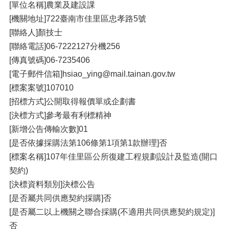
[單位名稱]農業及建設課
[機關地址]722臺南市佳里區忠孝路5號
[聯絡人]顏技士
[聯絡電話]06-7222127分機256
[傳真號碼]06-7235406
[電子郵件信箱]hsiao_ying@mail.tainan.gov.tw
[標案案號]107010
[招標方式]公開取得報價單或企劃書
[決標方式]參考最有利標精神
[新增公告傳輸次數]01
[是否依據採購法第106條第1項第1款辦理]否
[標案名稱]107年佳里區公所復建工程規劃設計及監造(開口
契約)
[決標資料類別]決標公告
[是否屬共同供應契約採購]否
[是否屬二以上機關之聯合採購(不適用共同供應契約規定)]
否