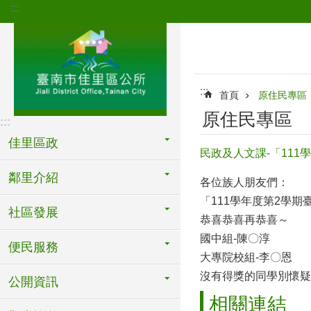
:::
跳到主要內容區塊
:::
首頁
原住民專區
原住民專區
:::
佳里區政
民政及人文課-「11
鄰里介紹
各位族人朋友們：
「111學年度第2學
社區發展
恭喜恭喜再恭喜～
國中組-陳〇淳
便民服務
大專院校組-李〇恩
沒有得獎的同學別懷疑
公開資訊
相關連結