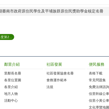
學期臺南市政府原住民學生及平埔族群原住民獎助學金核定名冊
第2...
鄰里介紹
社區發展
便民服務
里鄰長名冊
社區發展協會名冊
表格下載
各里位置圖
會務運作範本
常見問題集
各里介紹
法規
免費法律諮
地方人物
佳里幹線公
活動中心
佳里小黃公
文化導覽地