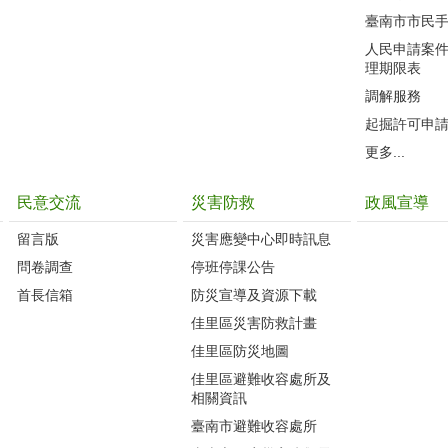
臺南市市民
人民申請案
理期限表
調解服務
起掘許可申
更多...
民意交流
災害防救
政風宣導
留言版
災害應變中心即時訊息
問卷調查
停班停課公告
首長信箱
防災宣導及資源下載
佳里區災害防救計畫
佳里區防災地圖
佳里區避難收容處所及
相關資訊
臺南市避難收容處所