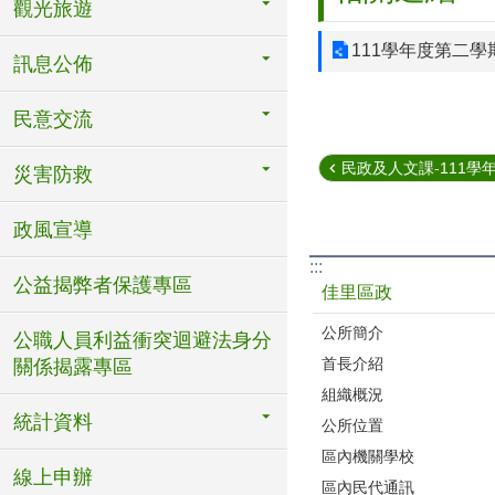
觀光旅遊
111學年度第二
訊息公佈
民意交流
民政及人文課-111學年度
災害防救
政風宣導
:::
公益揭弊者保護專區
佳里區政
公所簡介
公職人員利益衝突迴避法身分
首長介紹
關係揭露專區
組織概況
統計資料
公所位置
區內機關學校
線上申辦
區內民代通訊