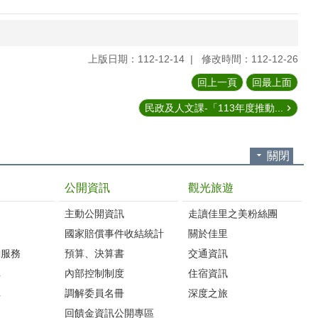
上版日期：112-12-14
修改時間：112-12-26
回上一頁
回最上面
民政及人文課-「113年度推動...
關閉
公開資訊
觀光旅遊
主動公開資訊
走讀佳里之美粉絲團
國家賠償事件收結統計
關於佳里
詢服務
預算、決算書
交通資訊
車
內部控制制度
住宿資訊
車
調解委員名冊
深度之旅
圖
回饋金資訊公開專區