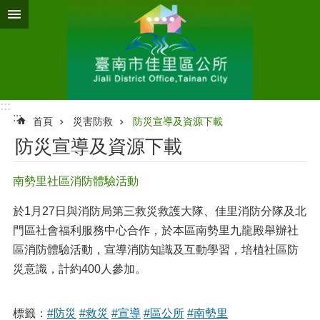
跳到主要內容區塊
:::
:::
首頁
災害防救
防災宣導及資源下載
防災宣導及資源下載
南勢里社區消防體驗活動
於1月27日與消防局第三救災救護大隊、佳里消防分隊及北
門區社會福利服務中心合作，於本區南勢里九龍殿舉辦社
區消防體驗活動，宣導消防知識及互動學習，培植社區防
災意識，計約400人參加。
標籤：
#防災
#救災
#宣導
#區公所
#南勢里