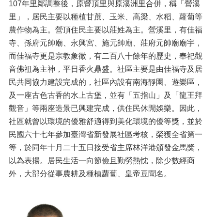
107年里鄰調整後，原營頂里與原溪洲里合併，稱「營溪
里」，居民主要以種植甘蔗、玉米、高梁、水稻、蘿蔔等
農作物為主。營頂住民主要以莊姓為主。營溪里，有佳福
寺、孫府元帥廟、
永興宮、施元帥廟、莊府元帥廟
廟宇，
而佳福寺更是宗教象徵，有二百八十餘年的歷史，奉祀觀
音佛祖為主神，平日香火鼎盛。社區主要是由佳福寺及居
民共同協力建設完成的，社區內設有南海靜園、遊樂區，
及一座古色古香的水上古堡，並有「五指山」及「龍王拜
觀音」等兩座造景已興建完成，供住民休閒娛樂。因此，
社區就曾以環境的優雅舒適得到美化環境的優等獎，並於
民國六十七年參加臺灣省新發展社區考核，榮獲全省第一
等，於同年十月二十五日接受省主席林洋港頒發金馬獎，
以為表揚。居民生活一向節儉且勤勞熱忱，除少數經商
外，大部分從事農耕及種植蘿蔔、皇帝豆聞名。