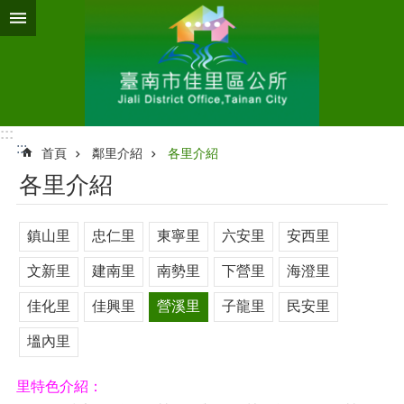
跳到主要內容區塊
:::
:::
首頁
鄰里介紹
各里介紹
各里介紹
鎮山里
忠仁里
東寧里
六安里
安西里
文新里
建南里
南勢里
下營里
海澄里
佳化里
佳興里
營溪里
子龍里
民安里
塭內里
里特色介紹：