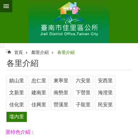
跳到主要內容區塊
:::
:::
首頁
鄰里介紹
各里介紹
各里介紹
鎮山里
忠仁里
東寧里
六安里
安西里
文新里
建南里
南勢里
下營里
海澄里
佳化里
佳興里
營溪里
子龍里
民安里
塭內里
里特色介紹：