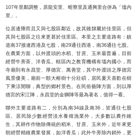
107年里鄰調整，原龍安里、蚶寮里及通興里合併為「塭內
里」。
位居邊陲而且又與七股區鄰近，故其雖隸屬於佳里區，但
其與七股區之往來更甚於佳里區。本里之主要道路有：鎮
道南37接連西港及七股，南29通往西港，南36通往七股。
在農業方面，以外渡頭的水稻、甘蔗、玉米最普遍，目前
經營牛蒡茶、洋香瓜。轄區內之教育機構有塭內國小，而
寺廟則有永昌堂、厚德宮、萬善堂，其中外渡頭之厚德宮
風景優美，廟前一顆大榕樹十分壯碩，居民夏天喜歡在樹
下乘涼閒聊，典型的鄉村景色。在民俗藝陣方面，則以厚
德宮的宋江陣，永昌堂的金獅陣等最為著名，值得一看。
聯外主要道路有二，分別為南34線及南36，皆通往七股
區。居民除少數經營淡水養殖漁業外，大多數以農作維
生，其耕作作物除傳統的稻米、甘蔗、玉米外，近年來更
朝經營精緻農業發展，如洋香瓜；此外牛蒡除內銷外，更